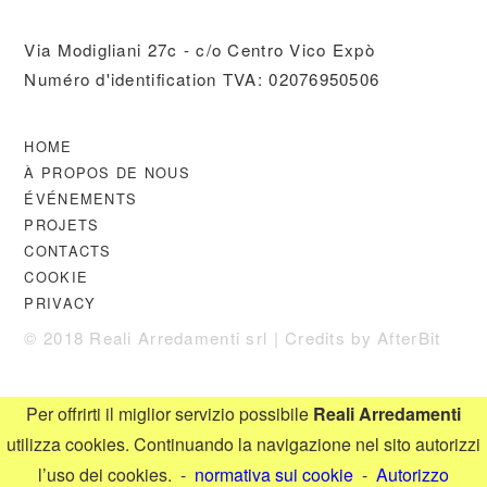
Via Modigliani 27c - c/o Centro Vico Expò
Numéro d'identification TVA: 02076950506
HOME
À PROPOS DE NOUS
ÉVÉNEMENTS
PROJETS
CONTACTS
COOKIE
PRIVACY
© 2018 Reali Arredamenti srl | Credits by
AfterBit
Per offrirti il miglior servizio possibile
Reali Arredamenti
utilizza cookies. Continuando la navigazione nel sito autorizzi
l’uso dei cookies. -
normativa sui cookie
-
Autorizzo