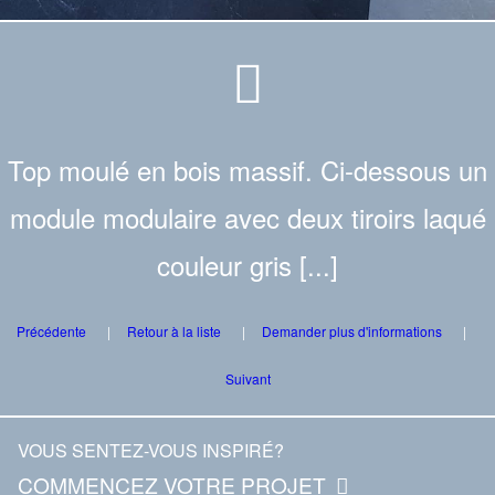
Top moulé en bois massif. Ci-dessous un
module modulaire avec deux tiroirs laqué
couleur gris [...]
Précédente
Retour à la liste
Demander plus d'informations
Suivant
VOUS SENTEZ-VOUS INSPIRÉ?
COMMENCEZ VOTRE PROJET