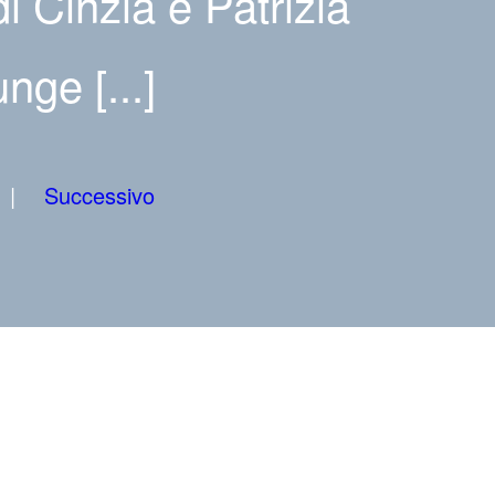
i Cinzia e Patrizia
nge [...]
Successivo