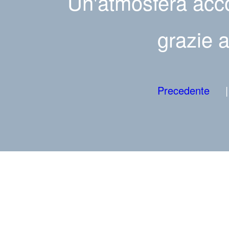
Un'atmosfera accog
grazie a
Precedente