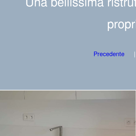
Una bellissima ristru
propr
Precedente