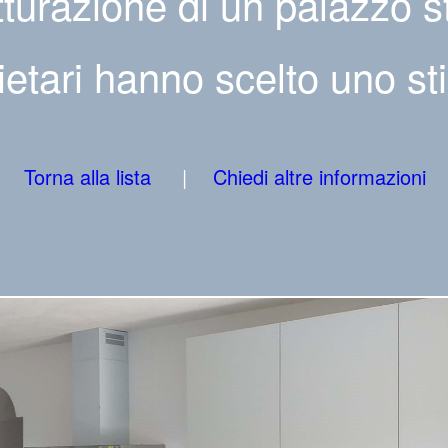
tturazione di un palazzo st
ietari hanno scelto uno stile
Torna alla lista
Chiedi altre informazioni