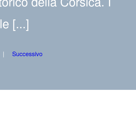
orico della Corsica. I
 [...]
Successivo